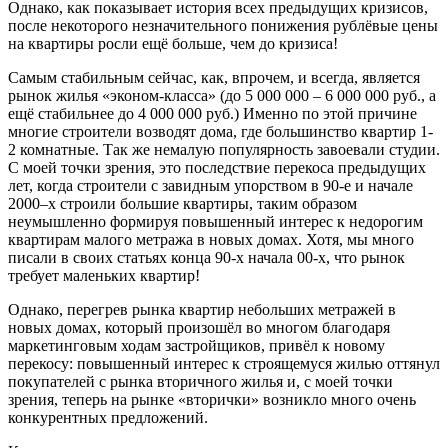
Однако, как показывает история всех предыдущих кризисов,
после некоторого незначительного понижения рублёвые цены
на квартиры росли ещё больше, чем до кризиса!
Самым стабильным сейчас, как, впрочем, и всегда, является
рынок жилья «эконом-класса» (до 5 000 000 – 6 000 000 руб., а
ещё стабильнее до 4 000 000 руб.) Именно по этой причине
многие строители возводят дома, где большинство квартир 1-
2 комнатные. Так же немалую популярность завоевали студии.
С моей точки зрения, это последствие перекоса предыдущих
лет, когда строители с завидным упорством в 90-е и начале
2000–х строили большие квартиры, таким образом
неумышленно формируя повышенный интерес к недорогим
квартирам малого метража в новых домах. Хотя, мы много
писали в своих статьях конца 90-х начала 00-х, что рынок
требует маленьких квартир!
Однако, перегрев рынка квартир небольших метражей в
новых домах, который произошёл во многом благодаря
маркетинговым ходам застройщиков, привёл к новому
перекосу: повышенный интерес к строящемуся жилью оттянул
покупателей с рынка вторичного жилья и, с моей точки
зрения, теперь на рынке «вторички» возникло много очень
конкурентных предложений.