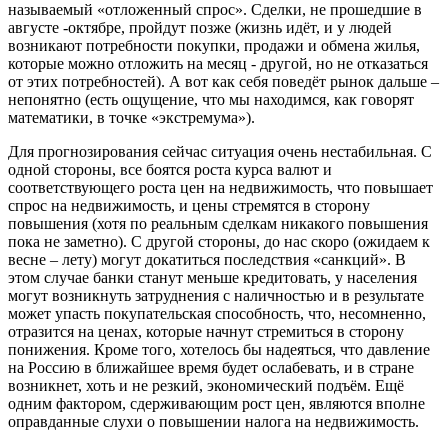
называемый «отложенный спрос». Сделки, не прошедшие в
августе -октябре, пройдут позже (жизнь идёт, и у людей
возникают потребности покупки, продажи и обмена жилья,
которые можно отложить на месяц - другой, но не отказаться
от этих потребностей). А вот как себя поведёт рынок дальше –
непонятно (есть ощущение, что мы находимся, как говорят
математики, в точке «экстремума»).
Для прогнозирования сейчас ситуация очень нестабильная. С
одной стороны, все боятся роста курса валют и
соответствующего роста цен на недвижимость, что повышает
спрос на недвижимость, и цены стремятся в сторону
повышения (хотя по реальным сделкам никакого повышения
пока не заметно). С другой стороны, до нас скоро (ожидаем к
весне – лету) могут докатиться последствия «санкций». В
этом случае банки станут меньше кредитовать, у населения
могут возникнуть затруднения с наличностью и в результате
может упасть покупательская способность, что, несомненно,
отразится на ценах, которые начнут стремиться в сторону
понижения. Кроме того, хотелось бы надеяться, что давление
на Россию в ближайшее время будет ослабевать, и в стране
возникнет, хоть и не резкий, экономический подъём. Ещё
одним фактором, сдерживающим рост цен, являются вполне
оправданные слухи о повышении налога на недвижимость.