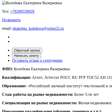
Тел:
+79290559929
Позвонить
email:
ekaterina_kolobova@orion52.ru
Обратный звонок
Написать агенту
Оставить отзыв о сотруднике
ФИО:
Колобова Екатерина Валерьевна
Квалификация:
Агент, Аттестат РОСС RU РГР ТОС52 АН 11
Образование:
«Российский заочный институт текстильной и л
Стаж работы на рынке недвижимости:
Более 5-ти лет
Специализация на рынке недвижимости:
Жилая недвижимост
Повышение квалификации (обучение, тренинги и т.п.):