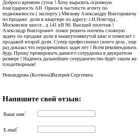
Доброго времени суток ! Хочу выразить огромную
благодарность АН Орион в частности агенту по
недвижимости ( эксперту ) Мягкову Александру Викторовичу
по продаже доли в квартире по адресу: г.Н.Новгорд ,
Московское шоссе , д 141 кВ 90. Высший пилотаж !
Александр Викторович помог решить ооочень сложную
задачу по продаже доли в вышеупомянутой квас и помогает с
продажей второй доли. Супер профессионал своего дела , еще
раз доказал что неразрешимых задач нет ! Всем рекомендовать
буду, Прошу премировать данного сотрудника в двукратном
размере ! Надеюсь дальнейшее сотрудничество будет таким же
плодотворным!
Никандрова (Колчина)Валерия Сергеевна
Напишите свой отзыв:
*
Ваше имя
*
E-mail