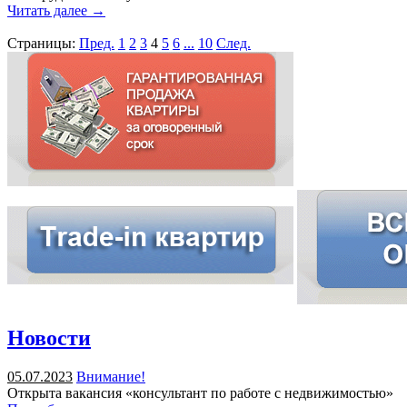
Читать далее →
Страницы:
Пред.
1
2
3
4
5
6
...
10
След.
Новости
05.07.2023
Внимание!
Открыта вакансия «консультант по работе с недвижимостью»