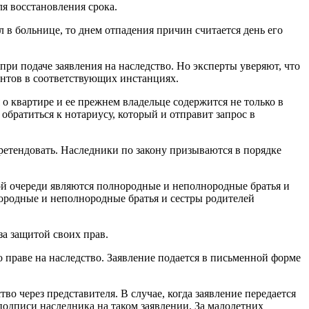
ля восстановления срока.
л в больнице, то днем отпадения причин считается день его
ри подаче заявления на наследство. Но эксперты уверяют, что
ентов в соответствующих инстанциях.
о квартире и ее прежнем владельце содержится не только в
обратиться к нотариусу, который и отправит запрос в
 претендовать. Наследники по закону призываются в порядке
рой очереди являются полнородные и неполнородные братья и
лнородные и неполнородные братья и сестры родителей
за защитой своих прав.
о праве на наследство. Заявление подается в письменной форме
во через представителя. В случае, когда заявление передается
подписи наследника на таком заявлении. За малолетних