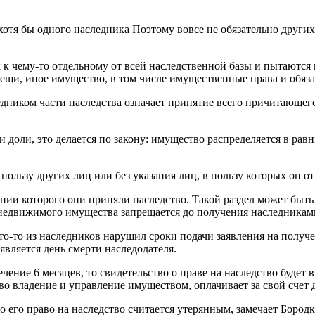
хотя бы одного наследника Поэтому вовсе не обязательно други
 к чему-то отдельному от всей наследственной базы и пытаются 
вещи, иное имущество, в том числе имущественные права и обяз
дником части наследства означает принятие всего причитающегос
 доли, это делается по закону: имущество распределяется в равны
в пользу других лиц или без указания лиц, в пользу которых он о
ении которого они приняли наследство. Такой раздел может быт
недвижимого имущества запрещается до получения наследниками 
то-то из наследников нарушил сроки подачи заявления на получе
является день смерти наследодателя.
чение 6 месяцев, то свидетельство о праве на наследство будет 
во владение и управление имуществом, оплачивает за свой счет 
то его право на наследство считается утерянным, замечает Боро