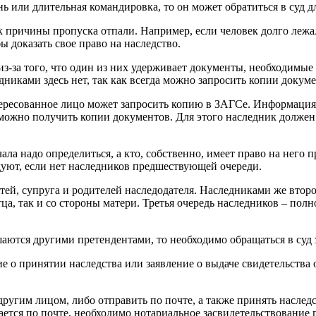
нь или длительная командировка, то он может обратиться в суд д
ак причины пропуска отпали. Например, если человек долго лежа
ы доказать свое право на наследство.
-за того, что один из них удерживает документы, необходимые п
никами здесь нет, так как всегда можно запросить копии докум
тересованное лицо может запросить копию в ЗАГСе. Информация 
 можно получить копии документов. Для этого наследник должен 
чала надо определиться, а кто, собственно, имеет право на него
уют, если нет наследников предшествующей очереди.
етей, супруга и родителей наследодателя. Наследниками же вто
тца, так и со стороны матери. Третья очередь наследников – по
ушаются другими претендентами, то необходимо обращаться в суд 
е о принятии наследства или заявление о выдаче свидетельства 
ругим лицом, либо отправить по почте, а также принять наследст
ется по почте, необходимо нотариальное засвидетельствование 