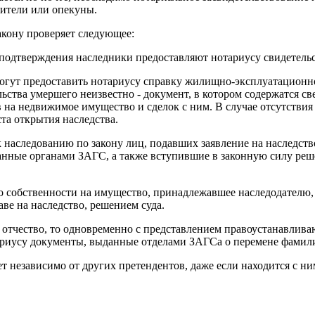
дители или опекуны.
закону проверяет следующее:
я подтверждения наследники предоставляют нотариусу свидетельс
могут предоставить нотариусу справку жилищно-эксплуатационн
льства умершего неизвестно - документ, в котором содержатся с
в на недвижимое имущество и сделок с ним. В случае отсутстви
та открытия наследства.
 наследованию по закону лиц, подавших заявление на наследст
данные органами ЗАГС, а также вступившие в законную силу ре
во собственности на имущество, принадлежавшее наследодателю
аве на наследство, решением суда.
 отчество, то одновременно с представлением правоустанавлив
ариусу документы, выданные отделами ЗАГСа о перемене фамили
т независимо от других претендентов, даже если находится с ни