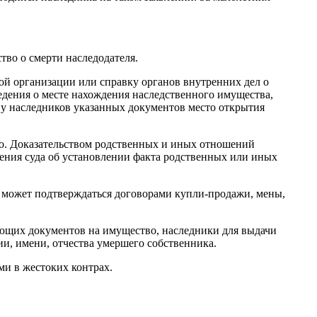
тво о смерти наследодателя.
ой организации или справку органов внутренних дел о
ведения о месте нахождения наследственного имущества,
я у наследников указанных документов место открытия
во. Доказательством родственных и иных отношений
шения суда об установлении факта родственных или иных
, может подтверждаться договорами купли-продажи, мены,
ающих документов на имущество, наследники для выдачи
и, имени, отчества умершего собственника.
ми в жестоких контрах.