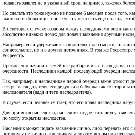
подавать заявление в указанный срок, например, тяжелая болез
Но сделать это тоже нужно не позднее 6 месяцев после того, к
выписки из больницы, после чего у него есть еще полгода, чтоб
В некоторых случаях раздоры между наследниками возникают из
абсолютно никаких помех для подачи заявления другими наслед
Например, если удерживается свидетельство о смерти, то заин
свидетельстве, но и в других источниках. В том же Росреестре
Росреестр.
Прежде, чем начинать семейные разборки из-за наследства, сна
очередности. Наследники каждой последующей очереди наслед
Так, например, к наследникам первой очереди закон относит д
сестры наследодателя, его дедушка и бабушка как со стороны о
наследодателя (дяди и тети наследодателя).
В случае, если человек считает, что его права наследника нар
Для принятия наследства, наследник подает нотариусу заявлени
по месту открытия наследства.
Наследник может подать заявление лично, либо передать его с д
нотариусу не лично наследником, а другим лицом или пересыла